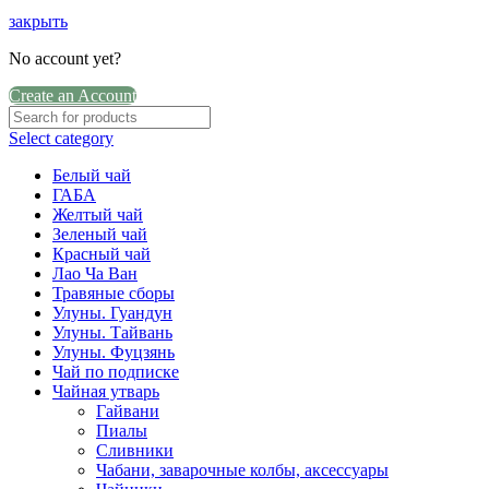
закрыть
No account yet?
Create an Account
Select category
Белый чай
ГАБА
Желтый чай
Зеленый чай
Красный чай
Лао Ча Ван
Травяные сборы
Улуны. Гуандун
Улуны. Тайвань
Улуны. Фуцзянь
Чай по подписке
Чайная утварь
Гайвани
Пиалы
Сливники
Чабани, заварочные колбы, аксессуары