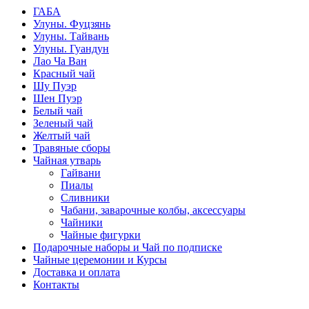
ГАБА
Улуны. Фуцзянь
Улуны. Тайвань
Улуны. Гуандун
Лао Ча Ван
Красный чай
Шу Пуэр
Шен Пуэр
Белый чай
Зеленый чай
Желтый чай
Травяные сборы
Чайная утварь
Гайвани
Пиалы
Сливники
Чабани, заварочные колбы, аксессуары
Чайники
Чайные фигурки
Подарочные наборы и Чай по подписке
Чайные церемонии и Курсы
Доставка и оплата
Контакты