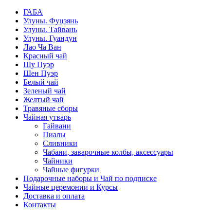
ГАБА
Улуны. Фуцзянь
Улуны. Тайвань
Улуны. Гуандун
Лао Ча Ван
Красный чай
Шу Пуэр
Шен Пуэр
Белый чай
Зеленый чай
Желтый чай
Травяные сборы
Чайная утварь
Гайвани
Пиалы
Сливники
Чабани, заварочные колбы, аксессуары
Чайники
Чайные фигурки
Подарочные наборы и Чай по подписке
Чайные церемонии и Курсы
Доставка и оплата
Контакты