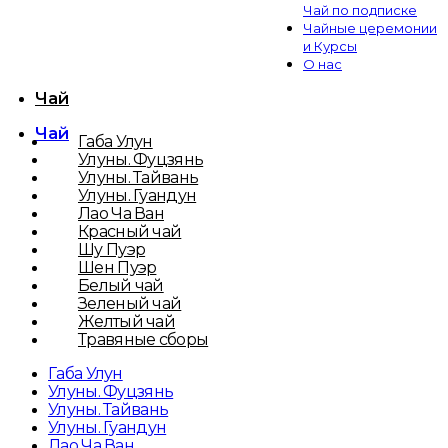
Чай по подписке
Чайные церемонии
и Курсы
О нас
Чай
Чай
Габа Улун
Улуны. Фуцзянь
Улуны. Тайвань
Улуны. Гуандун
Лао Ча Ван
Красный чай
Шу Пуэр
Шен Пуэр
Белый чай
Зеленый чай
Желтый чай
Травяные сборы
Габа Улун
Улуны. Фуцзянь
Улуны. Тайвань
Улуны. Гуандун
Лао Ча Ван