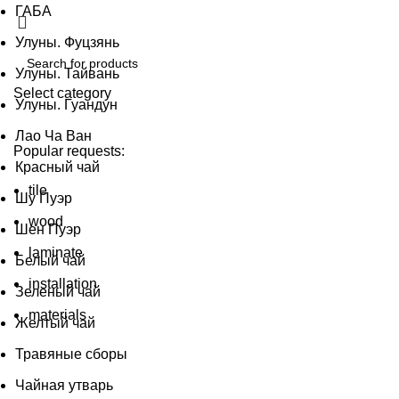
ГАБА
Улуны. Фуцзянь
Улуны. Тайвань
Select category
Улуны. Гуандун
SEARCH
Лао Ча Ван
Popular requests:
Красный чай
tile
Шу Пуэр
wood
Шен Пуэр
laminate
Белый чай
installation
Зеленый чай
materials
Желтый чай
Травяные сборы
Чайная утварь