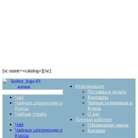
[sc name=»catalog»][/sc]
Информация
Доставка и оплата
Чай
Контакты
Чайные церемонии и
Чайные церемонии и
Курсы
Курсы
Чайная утварь
О нас
Личный кабинет
Чай
Оформление заказа
Чайные церемонии и
Корзина
Курсы