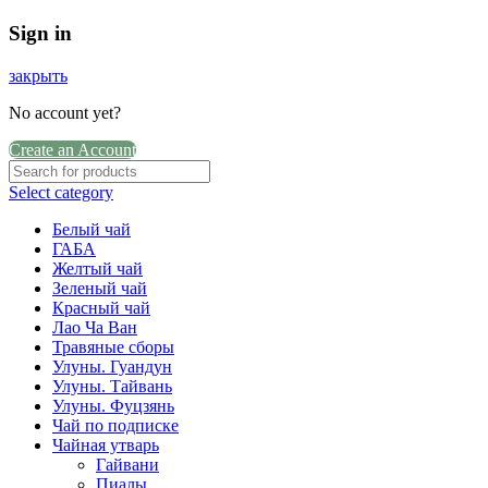
Sign in
закрыть
No account yet?
Create an Account
Select category
Белый чай
ГАБА
Желтый чай
Зеленый чай
Красный чай
Лао Ча Ван
Травяные сборы
Улуны. Гуандун
Улуны. Тайвань
Улуны. Фуцзянь
Чай по подписке
Чайная утварь
Гайвани
Пиалы