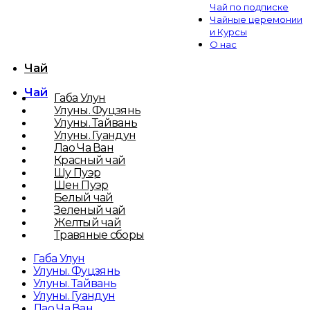
Чай по подписке
Чайные церемонии
и Курсы
О нас
Чай
Чай
Габа Улун
Улуны. Фуцзянь
Улуны. Тайвань
Улуны. Гуандун
Лао Ча Ван
Красный чай
Шу Пуэр
Шен Пуэр
Белый чай
Зеленый чай
Желтый чай
Травяные сборы
Габа Улун
Улуны. Фуцзянь
Улуны. Тайвань
Улуны. Гуандун
Лао Ча Ван