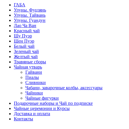
ГАБА
Улуны. Фуцзянь
Улуны. Тайвань
Улуны. Гуандун
Лао Ча Ван
Красный чай
Шу Пуэр
Шен Пуэр
Белый чай
Зеленый чай
Желтый чай
Травяные сборы
Чайная утварь
Гайвани
Пиалы
Сливники
Чабани, заварочные колбы, аксессуары
Чайники
Чайные фигурки
Подарочные наборы и Чай по подписке
Чайные церемонии и Курсы
Доставка и оплата
Контакты