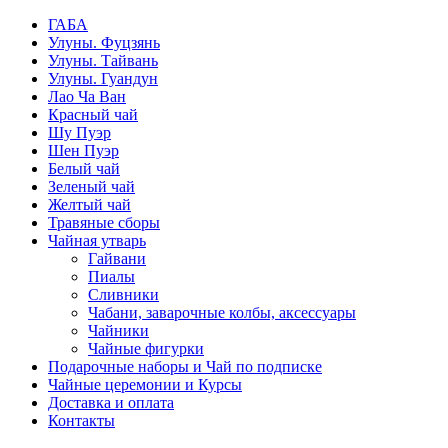
ГАБА
Улуны. Фуцзянь
Улуны. Тайвань
Улуны. Гуандун
Лао Ча Ван
Красный чай
Шу Пуэр
Шен Пуэр
Белый чай
Зеленый чай
Желтый чай
Травяные сборы
Чайная утварь
Гайвани
Пиалы
Сливники
Чабани, заварочные колбы, аксессуары
Чайники
Чайные фигурки
Подарочные наборы и Чай по подписке
Чайные церемонии и Курсы
Доставка и оплата
Контакты