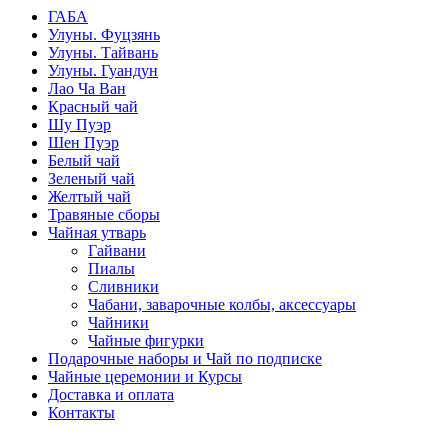
ГАБА
Улуны. Фуцзянь
Улуны. Тайвань
Улуны. Гуандун
Лао Ча Ван
Красный чай
Шу Пуэр
Шен Пуэр
Белый чай
Зеленый чай
Желтый чай
Травяные сборы
Чайная утварь
Гайвани
Пиалы
Сливники
Чабани, заварочные колбы, аксессуары
Чайники
Чайные фигурки
Подарочные наборы и Чай по подписке
Чайные церемонии и Курсы
Доставка и оплата
Контакты