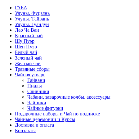
ГАБА
Улуны. Фуцзянь
Улуны. Тайвань
Улуны. Гуандун
Лао Ча Ван
Красный чай
Шу Пуэр
Шен Пуэр
Белый чай
Зеленый чай
Желтый чай
Травяные сборы
Чайная утварь
Гайвани
Пиалы
Сливники
Чабани, заварочные колбы, аксессуары
Чайники
Чайные фигурки
Подарочные наборы и Чай по подписке
Чайные церемонии и Курсы
Доставка и оплата
Контакты