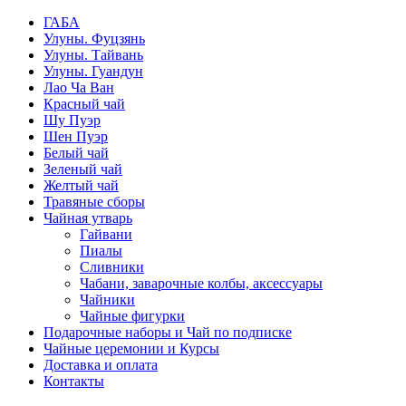
ГАБА
Улуны. Фуцзянь
Улуны. Тайвань
Улуны. Гуандун
Лао Ча Ван
Красный чай
Шу Пуэр
Шен Пуэр
Белый чай
Зеленый чай
Желтый чай
Травяные сборы
Чайная утварь
Гайвани
Пиалы
Сливники
Чабани, заварочные колбы, аксессуары
Чайники
Чайные фигурки
Подарочные наборы и Чай по подписке
Чайные церемонии и Курсы
Доставка и оплата
Контакты