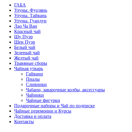
ГАБА
Улуны. Фуцзянь
Улуны. Тайвань
Улуны. Гуандун
Лао Ча Ван
Красный чай
Шу Пуэр
Шен Пуэр
Белый чай
Зеленый чай
Желтый чай
Травяные сборы
Чайная утварь
Гайвани
Пиалы
Сливники
Чабани, заварочные колбы, аксессуары
Чайники
Чайные фигурки
Подарочные наборы и Чай по подписке
Чайные церемонии и Курсы
Доставка и оплата
Контакты