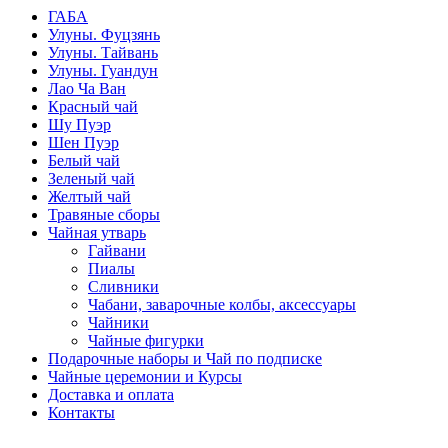
ГАБА
Улуны. Фуцзянь
Улуны. Тайвань
Улуны. Гуандун
Лао Ча Ван
Красный чай
Шу Пуэр
Шен Пуэр
Белый чай
Зеленый чай
Желтый чай
Травяные сборы
Чайная утварь
Гайвани
Пиалы
Сливники
Чабани, заварочные колбы, аксессуары
Чайники
Чайные фигурки
Подарочные наборы и Чай по подписке
Чайные церемонии и Курсы
Доставка и оплата
Контакты