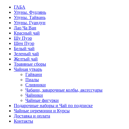
ГАБА
Улуны. Фуцзянь
Улуны. Тайвань
Улуны. Гуандун
Лао Ча Ван
Красный чай
Шу Пуэр
Шен Пуэр
Белый чай
Зеленый чай
Желтый чай
Травяные сборы
Чайная утварь
Гайвани
Пиалы
Сливники
Чабани, заварочные колбы, аксессуары
Чайники
Чайные фигурки
Подарочные наборы и Чай по подписке
Чайные церемонии и Курсы
Доставка и оплата
Контакты