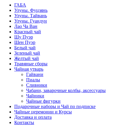
ГАБА
Улуны. Фуцзянь
Улуны. Тайвань
Улуны. Гуандун
Лао Ча Ван
Красный чай
Шу Пуэр
Шен Пуэр
Белый чай
Зеленый чай
Желтый чай
Травяные сборы
Чайная утварь
Гайвани
Пиалы
Сливники
Чабани, заварочные колбы, аксессуары
Чайники
Чайные фигурки
Подарочные наборы и Чай по подписке
Чайные церемонии и Курсы
Доставка и оплата
Контакты