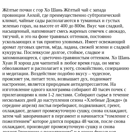
Жёлтые почки с гор Хо Шань Жёлтый чай с запада
провинции Анхой, где преимущественно субтропический
климат, чайные сады располагаются в туманных и густых
зеленью горах, на высоте от 400 до 800м. Вкус чая сладкий,
насыщенный, напоминает смесь жареных семечек с авокадо,
тягучий, и это на фоне травяных оттенков, постоянно
ускользающих и так приятно уловимых. Имеет освежающий
аромат луговых цветов, мёда, ладана, свежей зелени и сладкой
кукурузы. Послевкусие долгое, стойкое, сладкое и
запоминающееся, с цветочно-травянистым оттенком. Хо Шань
Хуан Я хорош для чаепитий в любое время года, он мягко
обволакивает и располагает к уюту, спокойствию, созерцанию
и медитации. Воздействие подобно вкусу – чудесное,
проясняет ум, питает тело, возвышает дух, поднимает
настроение, является природным антидепрессантом. На
изготовление одного килограмма собирают 40 тысяч почек с
прилегающими к ним 1-2 листами. Собирают сырье в течение
нескольких дней до наступления сезона «Хлебные Дожди» (в
середине апреля) листья перебирают, подвяливают, греют,
охлаждают, делают промежуточную сушку, снова охлаждают,
затем чай заворачивают в пергамент и начинается “томление с
пожелтением” которое длится порядка 48 часов, после снова
охлаждают, производят промежуточную сушку и снова
делают “томление с пожелтением” и в конце финальная