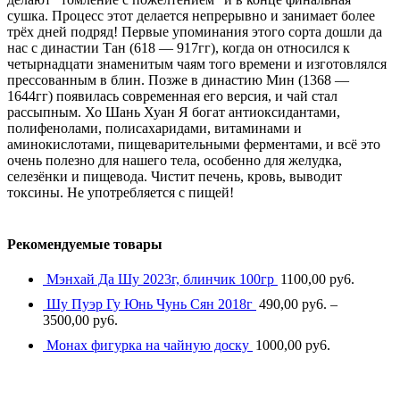
сушка. Процесс этот делается непрерывно и занимает более
трёх дней подряд! Первые упоминания этого сорта дошли да
нас с династии Тан (618 — 917гг), когда он относился к
четырнадцати знаменитым чаям того времени и изготовлялся
прессованным в блин. Позже в династию Мин (1368 —
1644гг) появилась современная его версия, и чай стал
рассыпным. Хо Шань Хуан Я богат антиоксидантами,
полифенолами, полисахаридами, витаминами и
аминокислотами, пищеварительными ферментами, и всё это
очень полезно для нашего тела, особенно для желудка,
селезёнки и пищевода. Чистит печень, кровь, выводит
токсины. Не употребляется с пищей!
Рекомендуемые товары
Мэнхай Да Шу 2023г, блинчик 100гр
1100,00
py6.
Шу Пуэр Гу Юнь Чунь Сян 2018г
490,00
py6.
–
3500,00
py6.
Монах фигурка на чайную доску
1000,00
py6.