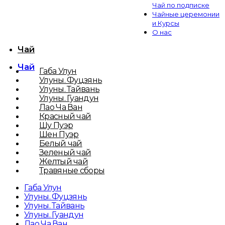
Чай по подписке
Чайные церемонии
и Курсы
О нас
Чай
Чай
Габа Улун
Улуны. Фуцзянь
Улуны. Тайвань
Улуны. Гуандун
Лао Ча Ван
Красный чай
Шу Пуэр
Шен Пуэр
Белый чай
Зеленый чай
Желтый чай
Травяные сборы
Габа Улун
Улуны. Фуцзянь
Улуны. Тайвань
Улуны. Гуандун
Лао Ча Ван