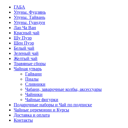
ГАБА
Улуны. Фуцзянь
Улуны. Тайвань
Улуны. Гуандун
Лао Ча Ван
Красный чай
Шу Пуэр
Шен Пуэр
Белый чай
Зеленый чай
Желтый чай
Травяные сборы
Чайная утварь
Гайвани
Пиалы
Сливники
Чабани, заварочные колбы, аксессуары
Чайники
Чайные фигурки
Подарочные наборы и Чай по подписке
Чайные церемонии и Курсы
Доставка и оплата
Контакты