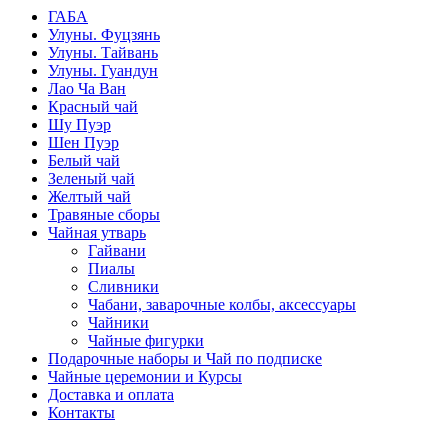
ГАБА
Улуны. Фуцзянь
Улуны. Тайвань
Улуны. Гуандун
Лао Ча Ван
Красный чай
Шу Пуэр
Шен Пуэр
Белый чай
Зеленый чай
Желтый чай
Травяные сборы
Чайная утварь
Гайвани
Пиалы
Сливники
Чабани, заварочные колбы, аксессуары
Чайники
Чайные фигурки
Подарочные наборы и Чай по подписке
Чайные церемонии и Курсы
Доставка и оплата
Контакты