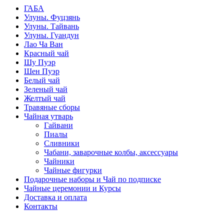
ГАБА
Улуны. Фуцзянь
Улуны. Тайвань
Улуны. Гуандун
Лао Ча Ван
Красный чай
Шу Пуэр
Шен Пуэр
Белый чай
Зеленый чай
Желтый чай
Травяные сборы
Чайная утварь
Гайвани
Пиалы
Сливники
Чабани, заварочные колбы, аксессуары
Чайники
Чайные фигурки
Подарочные наборы и Чай по подписке
Чайные церемонии и Курсы
Доставка и оплата
Контакты