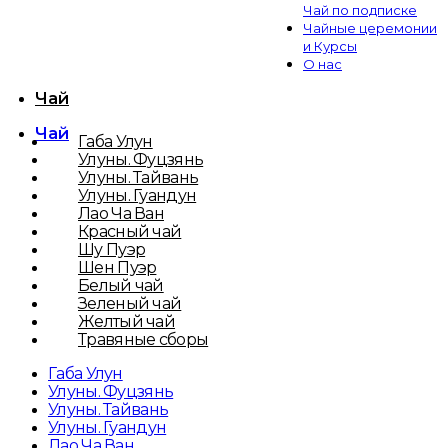
Чай по подписке
Чайные церемонии
и Курсы
О нас
Чай
Чай
Габа Улун
Улуны. Фуцзянь
Улуны. Тайвань
Улуны. Гуандун
Лао Ча Ван
Красный чай
Шу Пуэр
Шен Пуэр
Белый чай
Зеленый чай
Желтый чай
Травяные сборы
Габа Улун
Улуны. Фуцзянь
Улуны. Тайвань
Улуны. Гуандун
Лао Ча Ван