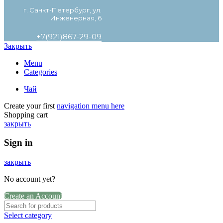
г. Санкт-Петербург, ул.
Инженерная, 6
+7(921)867-29-09
Закрыть
Menu
Categories
Чай
Create your first
navigation menu here
Shopping cart
закрыть
Sign in
закрыть
No account yet?
Create an Account
Select category