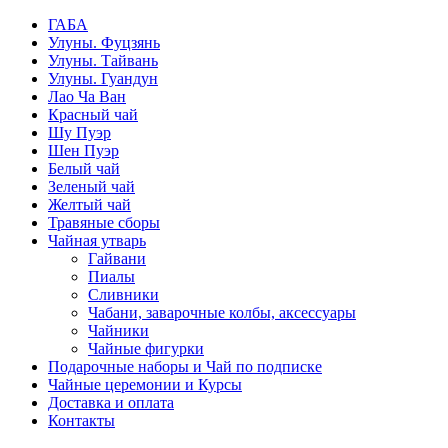
ГАБА
Улуны. Фуцзянь
Улуны. Тайвань
Улуны. Гуандун
Лао Ча Ван
Красный чай
Шу Пуэр
Шен Пуэр
Белый чай
Зеленый чай
Желтый чай
Травяные сборы
Чайная утварь
Гайвани
Пиалы
Сливники
Чабани, заварочные колбы, аксессуары
Чайники
Чайные фигурки
Подарочные наборы и Чай по подписке
Чайные церемонии и Курсы
Доставка и оплата
Контакты