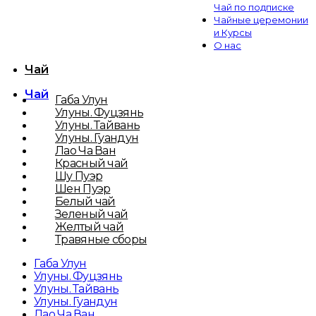
Чай по подписке
Чайные церемонии
и Курсы
О нас
Чай
Чай
Габа Улун
Улуны. Фуцзянь
Улуны. Тайвань
Улуны. Гуандун
Лао Ча Ван
Красный чай
Шу Пуэр
Шен Пуэр
Белый чай
Зеленый чай
Желтый чай
Травяные сборы
Габа Улун
Улуны. Фуцзянь
Улуны. Тайвань
Улуны. Гуандун
Лао Ча Ван