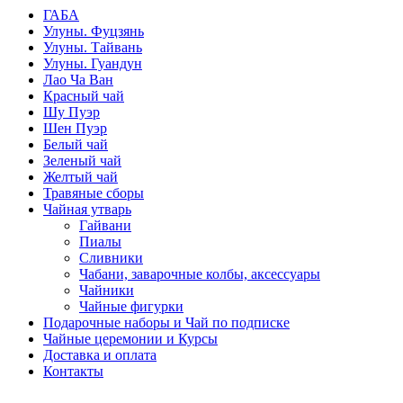
ГАБА
Улуны. Фуцзянь
Улуны. Тайвань
Улуны. Гуандун
Лао Ча Ван
Красный чай
Шу Пуэр
Шен Пуэр
Белый чай
Зеленый чай
Желтый чай
Травяные сборы
Чайная утварь
Гайвани
Пиалы
Сливники
Чабани, заварочные колбы, аксессуары
Чайники
Чайные фигурки
Подарочные наборы и Чай по подписке
Чайные церемонии и Курсы
Доставка и оплата
Контакты