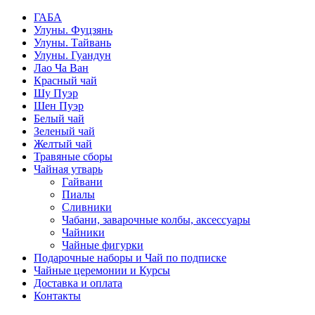
ГАБА
Улуны. Фуцзянь
Улуны. Тайвань
Улуны. Гуандун
Лао Ча Ван
Красный чай
Шу Пуэр
Шен Пуэр
Белый чай
Зеленый чай
Желтый чай
Травяные сборы
Чайная утварь
Гайвани
Пиалы
Сливники
Чабани, заварочные колбы, аксессуары
Чайники
Чайные фигурки
Подарочные наборы и Чай по подписке
Чайные церемонии и Курсы
Доставка и оплата
Контакты