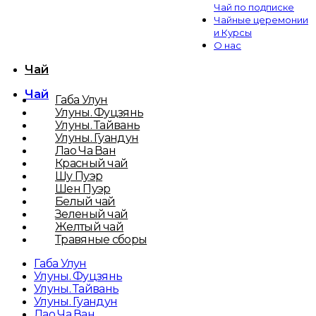
Чай по подписке
Чайные церемонии
и Курсы
О нас
Чай
Чай
Габа Улун
Улуны. Фуцзянь
Улуны. Тайвань
Улуны. Гуандун
Лао Ча Ван
Красный чай
Шу Пуэр
Шен Пуэр
Белый чай
Зеленый чай
Желтый чай
Травяные сборы
Габа Улун
Улуны. Фуцзянь
Улуны. Тайвань
Улуны. Гуандун
Лао Ча Ван