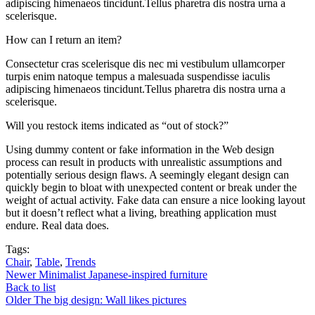
adipiscing himenaeos tincidunt.Tellus pharetra dis nostra urna a
scelerisque.
How can I return an item?
Consectetur cras scelerisque dis nec mi vestibulum ullamcorper
turpis enim natoque tempus a malesuada suspendisse iaculis
adipiscing himenaeos tincidunt.Tellus pharetra dis nostra urna a
scelerisque.
Will you restock items indicated as “out of stock?”
Using dummy content or fake information in the Web design
process can result in products with unrealistic assumptions and
potentially serious design flaws. A seemingly elegant design can
quickly begin to bloat with unexpected content or break under the
weight of actual activity. Fake data can ensure a nice looking layout
but it doesn’t reflect what a living, breathing application must
endure. Real data does.
Tags:
Chair
,
Table
,
Trends
Newer
Minimalist Japanese-inspired furniture
Back to list
Older
The big design: Wall likes pictures