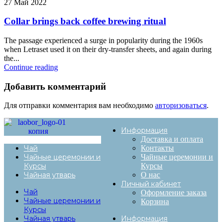
27 Май 2022
Collar brings back coffee brewing ritual
The passage experienced a surge in popularity during the 1960s
when Letraset used it on their dry-transfer sheets, and again during
the...
Continue reading
Добавить комментарий
Для отправки комментария вам необходимо
авторизоваться
.
Информация
Доставка и оплата
Чай
Контакты
Чайные церемонии и
Чайные церемонии и
Курсы
Курсы
Чайная утварь
О нас
Личный кабинет
Чай
Оформление заказа
Чайные церемонии и
Корзина
Курсы
Чайная утварь
Информация