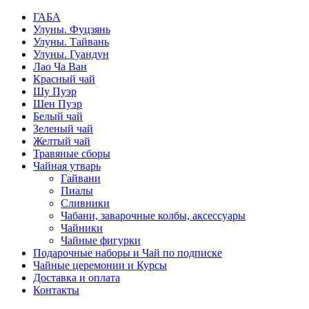
ГАБА
Улуны. Фуцзянь
Улуны. Тайвань
Улуны. Гуандун
Лао Ча Ван
Красный чай
Шу Пуэр
Шен Пуэр
Белый чай
Зеленый чай
Желтый чай
Травяные сборы
Чайная утварь
Гайвани
Пиалы
Сливники
Чабани, заварочные колбы, аксессуары
Чайники
Чайные фигурки
Подарочные наборы и Чай по подписке
Чайные церемонии и Курсы
Доставка и оплата
Контакты