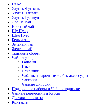
ГАБА
Улуны. Фуцзянь
Улуны. Тайвань
Улуны. Гуандун
Лао Ча Ван
Красный чай
Шу Пуэр
Шен Пуэр
Белый чай
Зеленый чай
Желтый чай
Травяные сборы
Чайная утварь
Гайвани
Пиалы
Сливники
Чабани, заварочные колбы, аксессуары
Чайники
Чайные фигурки
Подарочные наборы и Чай по подписке
Чайные церемонии и Курсы
Доставка и оплата
Контакты